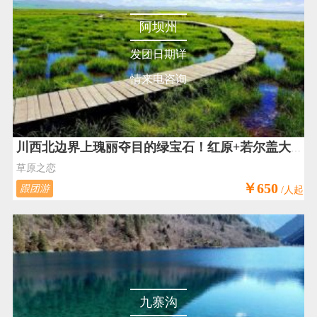
阿坝州
发团日期详
情来电咨询
川西北边界上瑰丽夺目的绿宝石！红原+若尔盖大草原+花湖+月亮湾3日游
草原之恋
￥650
跟团游
/人起
九寨沟