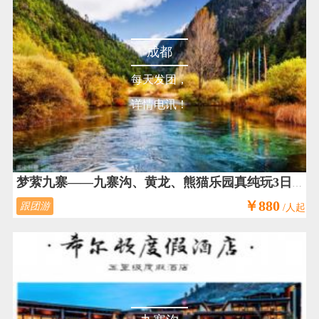
成都
每天发团，
详情电讯！
梦萦九寨——九寨沟、黄龙、熊猫乐园真纯玩3日游，全程0购物0自费0升级，赠送藏家欢乐颂！
￥880
跟团游
/人起