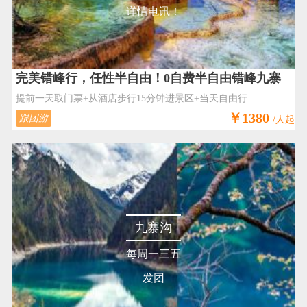
详情电讯！
完美错峰行，任性半自由！0自费半自由错峰九寨沟黄龙镰刀坝草原4日游
提前一天取门票+从酒店步行15分钟进景区+当天自由行
￥1380
跟团游
/人起
九寨沟
每周一三五
发团