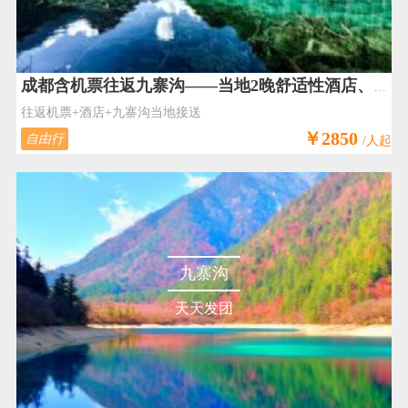
成都含机票往返九寨沟——当地2晚舒适性酒店、0购物、直飞黄龙机场
往返机票+酒店+九寨沟当地接送
￥2850
自由行
/人起
九寨沟
天天发团