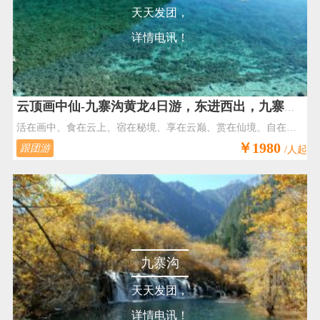
天天发团，
详情电讯！
云顶画中仙-九寨沟黄龙4日游，东进西出，九寨悦榕庄+鲁能希尔顿度假酒店强强联合
活在画中、食在云上、宿在秘境、享在云巅、赏在仙境、自在至上
￥1980
跟团游
/人起
九寨沟
天天发团，
详情电讯！