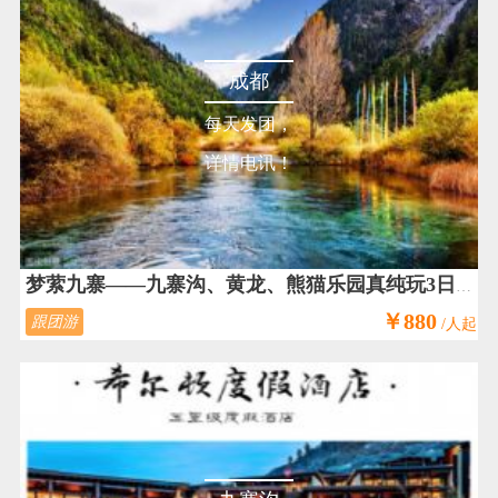
成都
每天发团，
详情电讯！
梦萦九寨——九寨沟、黄龙、熊猫乐园真纯玩3日游，全程0购物0自费0升级，赠送藏家欢乐颂！
￥880
跟团游
/人起