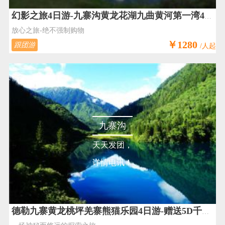
幻影之旅4日游-九寨沟黄龙花湖九曲黄河第一湾4日游
放心之旅-绝不强制购物
￥1280
跟团游
/人起
九寨沟
天天发团，
详情电讯！
德勒九寨黄龙桃坪羌寨熊猫乐园4日游-赠送5D千古情，可住宿2晚金龙国际或新九宾酒店