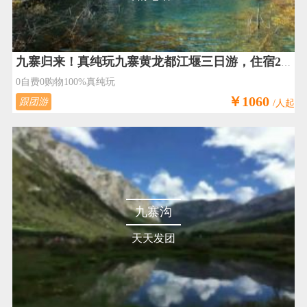
九寨归来！真纯玩九寨黄龙都江堰三日游，住宿2晚九寨沟沟口准四酒店
0自费0购物100%真纯玩
￥1060
跟团游
/人起
九寨沟
天天发团