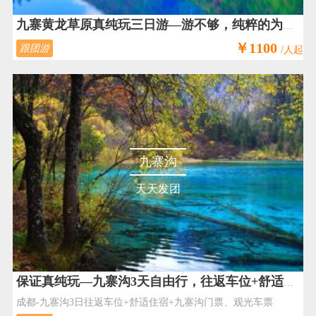
九寨黄龙草原真纯玩三日游—游不够，纯粹的为纯玩而生
￥1100
跟团游
/人起
九寨沟
天天发团
保证真纯玩—九寨沟3天自由行，往返车位+舒适住宿；1人成行说走就走
成都-九寨沟3日往返车位+舒适住宿+九寨沟门票、观光车票