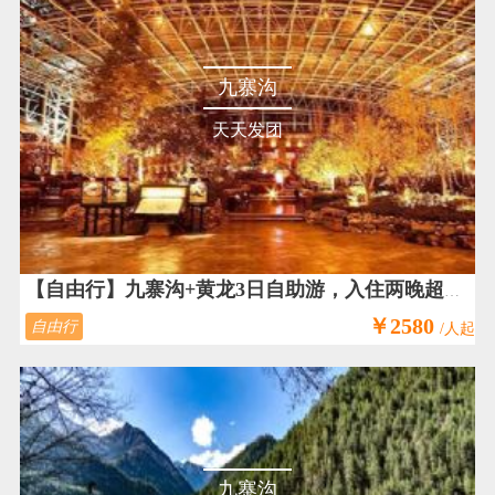
九寨沟
天天发团
【自由行】九寨沟+黄龙3日自助游，入住两晚超国际五星九寨天堂，游玩时间自由掌控
￥2580
自由行
/人起
九寨沟