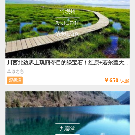
阿坝州
发团日期详
情来电咨询
川西北边界上瑰丽夺目的绿宝石！红原+若尔盖大草原+花湖+月亮湾3日游
草原之恋
￥650
跟团游
/人起
九寨沟