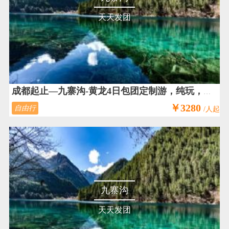
天天发团
成都起止—九寨沟-黄龙4日包团定制游，纯玩，二进沟，两晚喜来登大酒店，一晚沟内树正寨
￥3280
自由行
/人起
九寨沟
天天发团