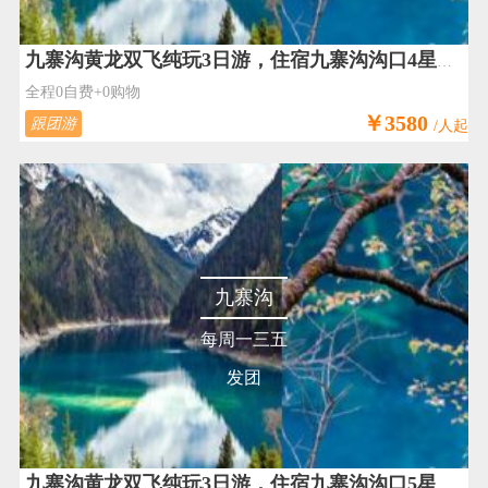
九寨沟黄龙双飞纯玩3日游，住宿九寨沟沟口4星酒店
全程0自费+0购物
￥3580
跟团游
/人起
九寨沟
每周一三五
发团
九寨沟黄龙双飞纯玩3日游，住宿九寨沟沟口5星酒店