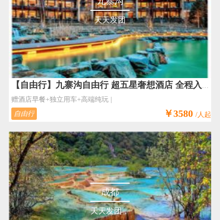
九寨沟
天天发团
【自由行】九寨沟自由行 超五星奢想酒店 全程入住九寨希尔顿大酒店 高端蜜月定制
赠酒店早餐+独立用车+高端纯玩 |
￥3580
自由行
/人起
成都
天天发团，