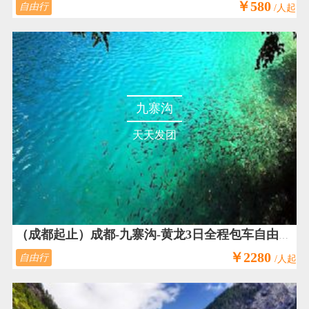
￥580
自由行
/人起
九寨沟
天天发团
（成都起止）成都-九寨沟-黄龙3日全程包车自由行、住2晚国际五星喜来登、含一晚喜来登自助餐
￥2280
自由行
/人起