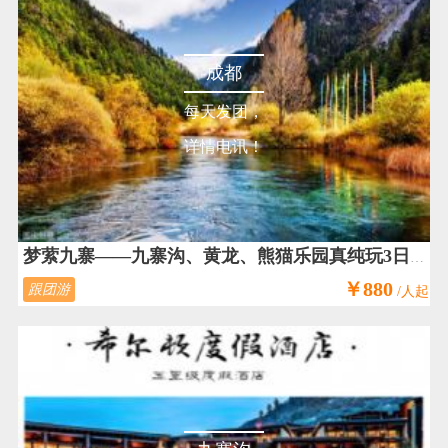
成都
每天发团，
详情电讯！
梦萦九寨——九寨沟、黄龙、熊猫乐园真纯玩3日游，全程0购物0自费0升级，赠送藏家欢乐颂！
￥880
跟团游
/人起