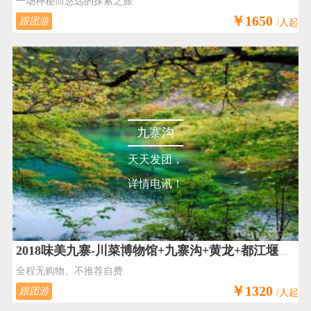
一场神秘而悠远的探索之旅
￥1650
跟团游
/人起
九寨沟
天天发团，
详情电讯！
2018味美九寨-川菜博物馆+九寨沟+黄龙+都江堰熊猫乐园纯玩3日游
全程无购物、不推荐自费
￥1320
跟团游
/人起