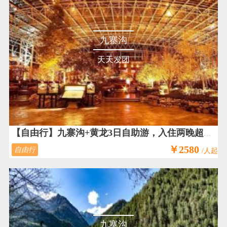
九寨沟
天天发团
【自由行】九寨沟+黄龙3日自助游，入住两晚超国际五星九寨天堂，游玩时间自由掌控
￥2580
自由行
/人起
九寨沟