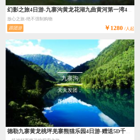
幻影之旅4日游-九寨沟黄龙花湖九曲黄河第一湾4日游
放心之旅-绝不强制购物
￥1280
跟团游
/人起
九寨沟
天天发团，
详情电讯！
德勒九寨黄龙桃坪羌寨熊猫乐园4日游-赠送5D千古情，可住宿2晚金龙国际或新九宾酒店