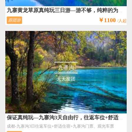
九寨黄龙草原真纯玩三日游—游不够，纯粹的为纯玩而生
￥1100
跟团游
/人起
九寨沟
天天发团
保证真纯玩—九寨沟3天自由行，往返车位+舒适住宿；1人成行说走就走
成都-九寨沟3日往返车位+舒适住宿+九寨沟门票、观光车票