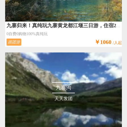
九寨归来！真纯玩九寨黄龙都江堰三日游，住宿2晚九寨沟沟口准四酒店
0自费0购物100%真纯玩
￥1060
跟团游
/人起
九寨沟
天天发团