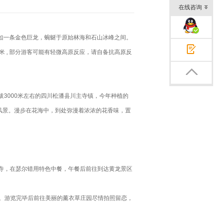
在线咨询
企业QQ交谈
，如一条金色巨龙，蜿蜒于原始林海和石山冰峰之间。
米 , 部分游客可能有轻微高原反应，请自备抗高原反
在线咨询
返回顶部
3000米左右的四川松潘县川主寺镇，今年种植的
风景。漫步在花海中，到处弥漫着浓浓的花香味，置
寺，在瑟尔错用特色中餐，午餐后前往到达黄龙景区
点。游览完毕后前往美丽的薰衣草庄园尽情拍照留恋，