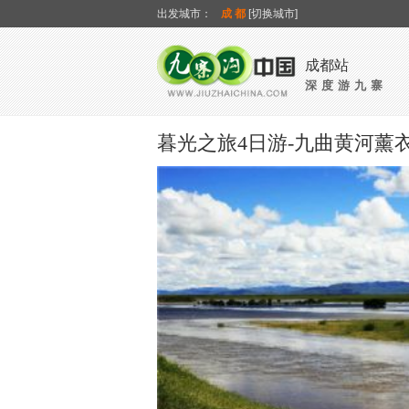
出发城市：
成都
[切换城市]
成都站
深度游九寨
暮光之旅4日游-九曲黄河薰