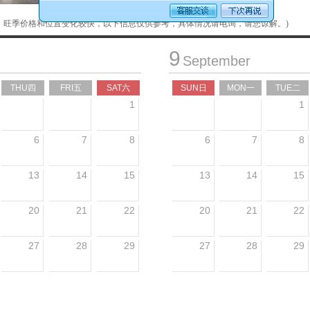
，旺季价格和位置变化较快，以下信息仅供参考，具体情况请电询，请您谅解。)
9
September
THU四
FRI五
SAT六
SUN日
MON一
TUE二
1
1
6
7
8
6
7
8
13
14
15
13
14
15
20
21
22
20
21
22
27
28
29
27
28
29