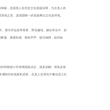
丽神秘，龙溪羌人谷历史文化底蕴深厚，为古羌人冉
族聚居地之首，是我国唯一的羌族释比文化发祥地。
中。黄河岸边碧草青青，野花遍地，躺在草丛中、卧
簇帐篷、缕缕炊烟、牧歌声声、骏马驰骋，如诗如
安排的时间根据小车师傅线路决定，请多谅解）请务必保
专属制作的羌家私房菜，在羌人谷用完午餐后进入红