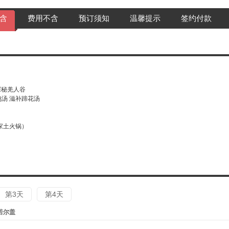
含
费用不含
预订须知
温馨提示
签约付款
探秘羌人谷
鸡汤 滋补蹄花汤
藏家土火锅）
）
第3天
第4天
若尔盖