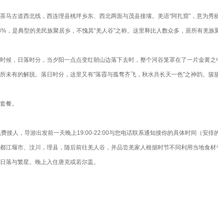
茶马古道西北线，西连理县桃坪乡东、西北两面与茂县接壤。羌语“阿扎窟”，意为秀
8%，是典型的羌民族聚居乡，不愧其“羌人谷”之称。这里释比人数众多，居所有羌
时候，日落时分，当夕阳一点点变红朝山边落下去时，整个河谷笼罩在了一片金黄之
所未有的解脱。落日时分，这里又有"落霞与孤骛齐飞，秋水共长天一色"之神韵。簇
套餐。
免费接人，导游出发前一天晚上19:00-22:00与您电话联系通知接你的具体时间（
都江堰市、汶川，理县，随后前往羌人谷，并品尝羌家人根据时节不同利用当地食材
日落与繁星。晚上入住唐克或若尔盖。