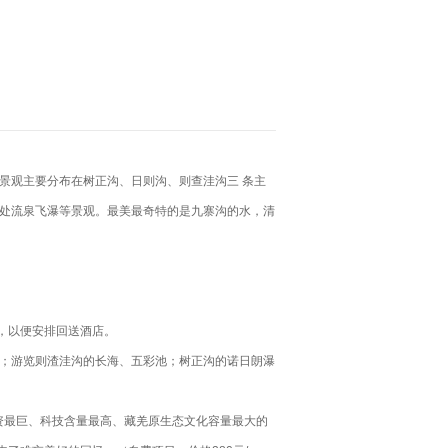
景观主要分布在树正沟、日则沟、则查洼沟三 条主
十处流泉飞瀑等景观。最美最奇特的是九寨沟的水，清
，以便安排回送酒店。
海；游览则渣洼沟的长海、五彩池；树正沟的诺日朗瀑
资最巨、科技含量最高、藏羌原生态文化容量最大的