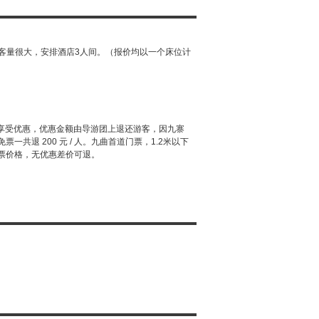
客量很大，安排酒店3人间。（报价均以一个床位计
可享受优惠，优惠金额由导游团上退还游客，因九寨
共退 200 元 / 人。九曲首道门票，1.2米以下
票价格，无优惠差价可退。
。