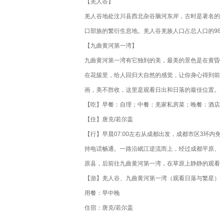
【羌人谷】
羌人谷地处汶川县西北杂谷脑河东岸，古时是著名的
口部族的繁衍生息地。羌人谷羌族人口占总人口的9
【九曲黄河第一湾】
九曲黄河第一湾有它独到的美，最美的景色是在黄昏
在花簇里，给人回归大自然的感觉，让你身心得到前
画，美不胜收，这里是观看日出和日落的最佳位置。
【吃】早餐：自理；中餐：羌家私房菜；晚餐：酒店
【住】唐克/若尔盖
【行】早晨07:00左右从成都出发，成都市区3环内
持电话畅通。一路沿岷江逆流而上，经过成都平原、
原县，后前往九曲黄河第一湾，在草原上静静的观看
【游】羌人谷、九曲黄河第一湾（观看日落与繁星）
用餐：早中晚
住宿：唐克/若尔盖