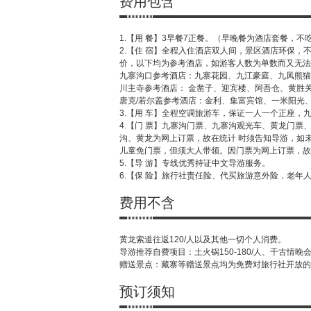
费用包含
1.【用 餐】3早餐7正餐。（早晚餐为酒店套餐，不
2.【住 宿】全程入住酒店双人间，景区酒店环保
价，以下均为参考酒店，如游客人数为单数而又无法
九寨沟口参考酒店：九寨花园、九江豪庭、九凤熊猫
川主寺参考酒店： 金凿子、迎宾楼、阿吾仓、黄胜
唐克/若尔盖参考酒店：金利、集富宾馆、一米阳光
3.【用 车】全程空调旅游车，保证一人一个正座，
4.【门 票】九寨沟门票、九寨沟观光车、黄龙门票
沟、黄龙为网上订票，故在统计 时须告知导游，如未告知
儿童免门票，但须大人带领。因门票为网上订票，故
5.【导 游】专线优秀持证中文导游服务。
6.【保 险】旅行社责任险、代买旅游意外险，老年
费用不含
黄龙索道往返120/人以及其他一切个人消费。
导游推荐自费项目：土火锅150-180/人、千古情晚会28
赠送景点：藏寨等赠送景点均为免费对旅行社开放的
预订须知