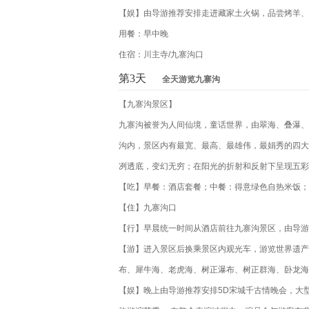
【娱】由导游推荐安排走进藏家土火锅，品尝烤羊、手
用餐：早中晚
住宿：川主寺/九寨沟口
第3天
全天游览九寨沟
【九寨沟景区】
九寨沟被誉为人间仙境，童话世界，由翠海、叠瀑、
沟内，景区内有最宽、最高、最雄伟，最娟秀的四大
冽透底，变幻无穷；在阳光的折射和反射下呈现五彩
【吃】早餐：酒店套餐；中餐：得意绿色自热米饭；
【住】九寨沟口
【行】早晨统一时间从酒店前往九寨沟景区，由导游
【游】进入景区后换乘景区内观光车，游览世界遗产
布、犀牛海、老虎海、树正瀑布、树正群海、卧龙海
【娱】晚上由导游推荐安排5D宋城千古情晚会，大