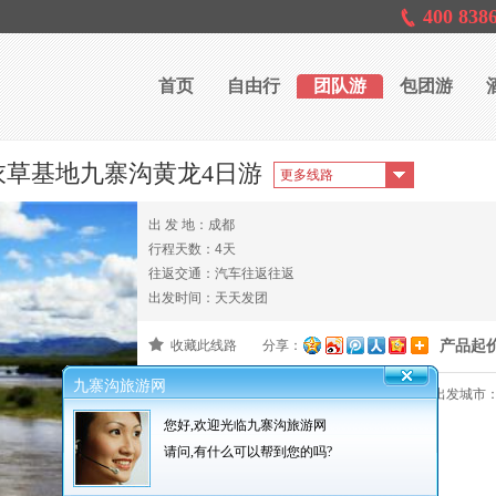
400 838
首页
自由行
团队游
包团游
衣草基地九寨沟黄龙4日游
出 发 地：成都
行程天数：4天
往返交通：汽车往返往返
出发时间：天天发团
产品起
收藏此线路
分享：
九寨沟旅游网
产品编号：000077
报名截止：出发前3天
出发城市
您好,欢迎光临九寨沟旅游网
请问,有什么可以帮到您的吗?