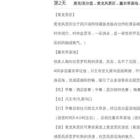
第2天
唐克/若尔盖→黄龙风景区→薰衣草基地
【黄龙景区】
黄龙风景区位于四川省阿坝藏族羌族自治州松潘县岷
钙华洞穴，钙华盆景等，一应俱全，是一座世所罕见的天
应的药物或氧气。）
【薰衣草基地】
很多人都向往普罗旺斯的浪漫。其实，去不了法国，
400多亩薰衣草绽放，川主寺至九寨沟道路两侧，
身花海，倍感震撼和舒畅，吸引了众多游客前去观赏
【吃】早餐：酒店套餐；中餐：瑟尔错特色餐； 晚
【住】川主寺/九寨沟口
【行】早餐后前往川西北大草原，经过若尔盖湿地国
（游览时间3-4小时左右）。后前往薰衣草基地（游览
【游】黄龙风景区可乘坐索道上黄龙景区游览（索道费
感受高原普罗旺斯的浪漫，欣赏高原花海的魅力。