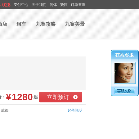
6 028
支付中心
关于我们
简体
繁體
订单查询
酒店
租车
九寨攻略
九寨美景
¥
1280
立即预订
价：
起
：成都
起价说明