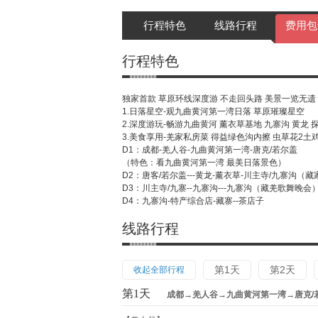
行程特色
线路行程
费用包
行程特色
独家首款 草原环线深度游 不走回头路 美景一览无遗
1.日落星空-观九曲黄河第一湾日落 草原璀璨星空
2.深度游玩-畅游九曲黄河 薰衣草基地 九寨沟 黄龙 
3.美食享用-羌家私房菜 得益绿色沟内擦 虫草花2土
D1：成都-羌人谷-九曲黄河第一湾-唐克/若尔盖
（特色：看九曲黄河第一湾 最美日落景色）
D2：唐客/若尔盖---黄龙-薰衣草-川主寺/九寨沟（
D3：川主寺/九寨--九寨沟---九寨沟（藏羌歌舞晚会
D4：九寨沟-特产综合店-藏寨--茶店子
线路行程
第1天
第2天
收起全部行程
第1天
成都→羌人谷→九曲黄河第一湾→唐克/