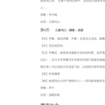
旅游演艺秀。 在整个表演过程中，演员会与游客有非
人）。
用餐：早中晚
住宿：九寨沟口
第4天
九寨沟口→藏寨→成都
【吃】早餐：酒店用餐，中餐：虫草花土鸡汤。晚餐
【住】无住宿安排。
【行】早餐后，参观具有藏族文化特色村寨，近距离
左右），在川主寺用餐完毕后乘车经都江堰返回成都
量定第二天以后的火车或是飞机，以免因为堵车给您
【游】特色藏寨
【购】参观综合土特产展销中心——塔玛旅游服务区
用餐：早中
住宿：温暖的家