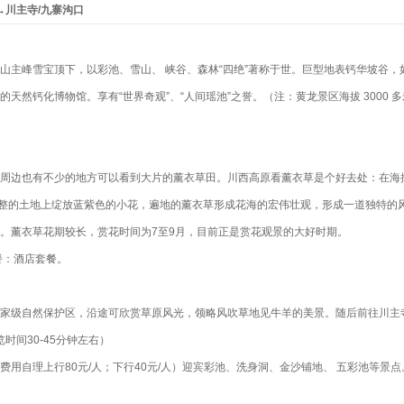
→川主寺/九寨沟口
山主峰雪宝顶下，以彩池、雪山、 峡谷、森林“四绝”著称于世。巨型地表钙华坡谷
然钙化博物馆。享有“世界奇观”、“人间瑶池”之誉。（注：黄龙景区海拔 3000 多
周边也有不少的地方可以看到大片的薰衣草田。川西高原看薰衣草是个好去处：在海拔
平整的土地上绽放蓝紫色的小花，遍地的薰衣草形成花海的宏伟壮观，形成一道独特的
。薰衣草花期较长，赏花时间为7至9月，目前正是赏花观景的大好时期。
餐：酒店套餐。
家级自然保护区，沿途可欣赏草原风光，领略风吹草地见牛羊的美景。随后前往川主
时间30-45分钟左右）
用自理上行80元/人；下行40元/人）迎宾彩池、洗身洞、金沙铺地、 五彩池等景