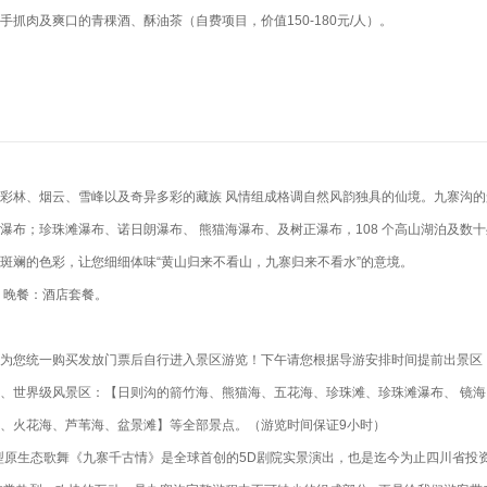
抓肉及爽口的青稞酒、酥油茶（自费项目，价值150-180元/人）。
彩林、烟云、雪峰以及奇异多彩的藏族 风情组成格调自然风韵独具的仙境。九寨沟的
瀑布；珍珠滩瀑布、诺日朗瀑布、 熊猫海瀑布、及树正瀑布，108 个高山湖泊及数
斑斓的色彩，让您细细体味“黄山归来不看山，九寨归来不看水”的意境。
 晚餐：酒店套餐。
为您统一购买发放门票后自行进入景区游览！下午请您根据导游安排时间提前出景区
、世界级风景区：【日则沟的箭竹海、熊猫海、五花海、珍珠滩、珍珠滩瀑布、 镜
、火花海、芦苇海、盆景滩】等全部景点。（游览时间保证9小时）
型原生态歌舞《九寨千古情》是全球首创的5D剧院实景演出，也是迄今为止四川省投