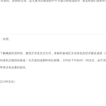
常热烈、欢快的互动，是九寨沟完整游程中不可缺少的组成部分 , 更是给我们游客带来
：自理。
了解藏族民居特色、建筑艺术及生活方式，体验民族地区文化特色及经济建设成就（1
结束此次愉快的旅途！当天返回成都时间比较晚，大约在下午的20：00左右，由于
带来没有必要的损失。
(2小时左右）