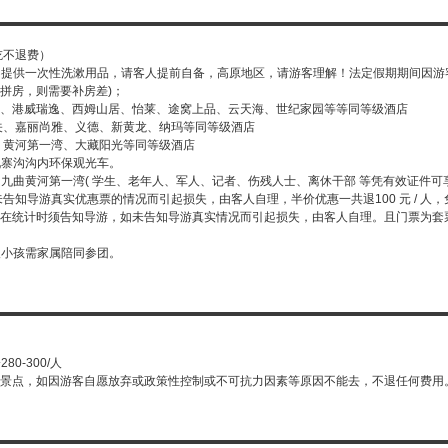
吃不退费）
，不提供一次性洗漱用品，请客人提前自备，高原地区，请游客理解！法定假期期间因游
拼房，则需要补房差)；
、港威瑞逸、西姆山居、怡莱、途窝上品、云天海、世纪家园等等同等级酒店
关、嘉丽尚雅、义德、新黄龙、纳玛等同等级酒店
、黄河第一湾、大藏阳光等同等级酒店
九寨沟沟内环保观光车。
、九曲黄河第一湾( 学生、老年人、军人、记者、伤残人士、离休干部 等凭有效证件
导游真实优惠票的情况而引起损失，由客人自理，半价优惠一共退100 元 / 人，免票一
在统计时须告知导游，如未告知导游真实情况而引起损失，由客人自理。且门票为套
人小孩需家属陪同参团。
0-300/人
景点，如因游客自愿放弃或政策性控制或不可抗力因素等原因不能去，不退任何费用