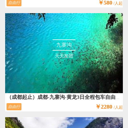
￥580
自由行
/人起
九寨沟
天天发团
（成都起止）成都-九寨沟-黄龙3日全程包车自由行、住2晚国际五星喜来登、含一晚喜来登自助餐
￥2280
自由行
/人起