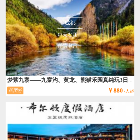
成都
每天发团，
详情电讯！
梦萦九寨——九寨沟、黄龙、熊猫乐园真纯玩3日游，全程0购物0自费0升级，赠送藏家欢乐颂！
￥880
跟团游
/人起