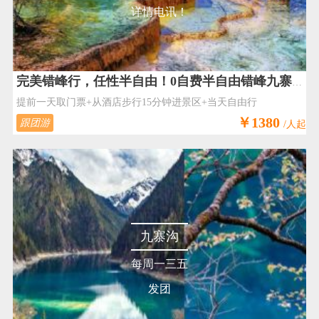
详情电讯！
完美错峰行，任性半自由！0自费半自由错峰九寨沟黄龙镰刀坝草原4日游
提前一天取门票+从酒店步行15分钟进景区+当天自由行
￥1380
跟团游
/人起
九寨沟
每周一三五
发团