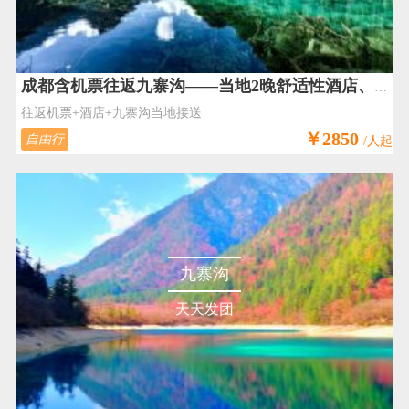
成都含机票往返九寨沟——当地2晚舒适性酒店、0购物、直飞黄龙机场
往返机票+酒店+九寨沟当地接送
￥2850
自由行
/人起
九寨沟
天天发团