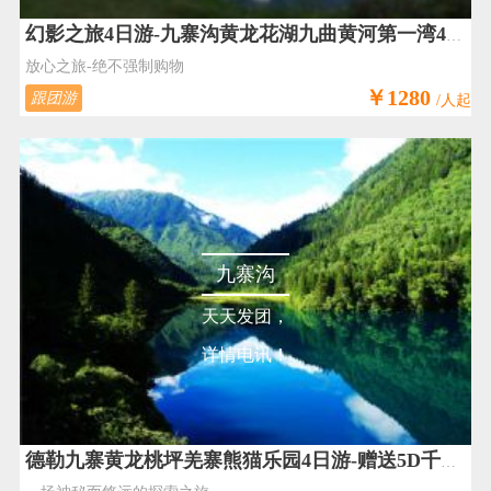
幻影之旅4日游-九寨沟黄龙花湖九曲黄河第一湾4日游
放心之旅-绝不强制购物
￥1280
跟团游
/人起
九寨沟
天天发团，
详情电讯！
德勒九寨黄龙桃坪羌寨熊猫乐园4日游-赠送5D千古情，可住宿2晚金龙国际或新九宾酒店